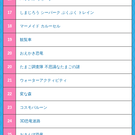
17
しまじろう シーパーク ぷくぷく トレイン
18
マーメイド カルーセル
19
観覧車
20
おえかき恐竜
20
たまご調査隊 不思議なたまごの謎
21
ウォーターアクティビティ
22
変な森
23
コスモバルーン
24
3D恐竜迷路
25
おさんぽ恐竜