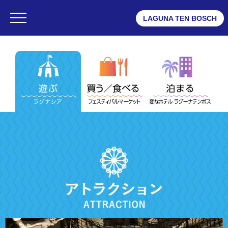
LAGUNA TEN BOSCH
・ラグナシア
・フェスティバルマーケット
・変なホテル ラグーナテンボス
ラグナシア
・営業時間
・チケット
・アトラクション
・エンターテイメントショー
・レストラン
・ショップ
・プール
・ゲストサービス
・レンタルルーム
・よくある質問
・デジタルマップ
・団体予約