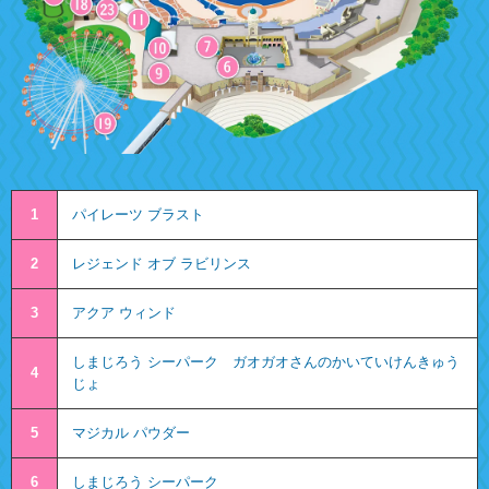
1
パイレーツ ブラスト
2
レジェンド オブ ラビリンス
3
アクア ウィンド
しまじろう シーパーク ガオガオさんのかいていけんきゅう
4
じょ
5
マジカル パウダー
6
しまじろう シーパーク