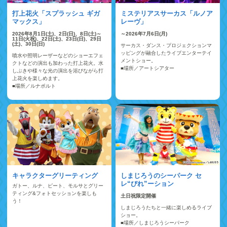
ミステリアスサーカス「ルノア
打上花火「スプラッシュ ギガ
レーヴ」
マックス」
～2026年7月6日(月)
2026年8月1日(土)、2日(日)、8日(土)～
11日(火祝)、22日(土)、23日(日)、29日
(土)、30日(日)
サーカス・ダンス・プロジェクションマ
ッピングが融合したライブエンターテイ
噴水や照明レーザーなどのショーエフェ
メントショー。
クトなどの演出も加わった打上花火。水
■場所／アートシアター
しぶきや様々な光の演出を浴びながら打
上花火を楽しめます。
■場所／ルナポルト
キャラクターグリーティング
しまじろうのシーパーク セ
レ“びれ”ーション
ガトー、ルナ、ピート、モルサとグリー
ティング&フォトセッションを楽しも
土日祝限定開催
う！
しまじろうたちと一緒に楽しめるライブ
ショー。
■場所／しまじろうシーパーク