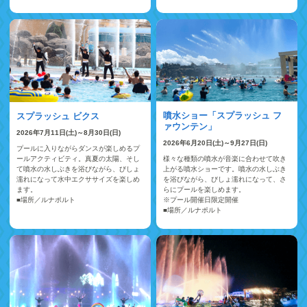
噴水ショー「スプラッシュ フ
スプラッシュ ビクス
ァウンテン」
2026年7月11日(土)～8月30日(日)
2026年6月20日(土)～9月27日(日)
プールに入りながらダンスが楽しめるプ
ールアクティビティ。真夏の太陽、そし
様々な種類の噴水が音楽に合わせて吹き
て噴水の水しぶきを浴びながら、びしょ
上がる噴水ショーです。噴水の水しぶき
濡れになって水中エクササイズを楽しめ
を浴びながら、びしょ濡れになって、さ
ます。
らにプールを楽しめます。
■場所／ルナポルト
※プール開催日限定開催
■場所／ルナポルト