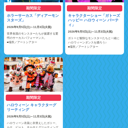
期間限定
期間限定
ホラーサーカス「ディアーモン
キャラクターショー「ガトーズ
スターズ」
ハッピー ハロウィーン パーテ
ィ」
2026年9月5日(土)～11月3日(火祝)
2026年9月5日(土)～11月3日(火祝)
世界各国のモンスターたちが披露する驚
愕のサーカスパフォーマンス。
ガトーと愉快なモンスターたちと一緒に
■場所／アートシアター
ハロウィーンダンスを踊ろう♪
■場所／アートシアター
期間限定
ハロウィーン キャラクターグ
リーティング
2026年9月5日(土)～11月3日(火祝)
ハロウィーン衣装に衣替えしたガトー、
ルナ、ピート、モルサとグリーティング