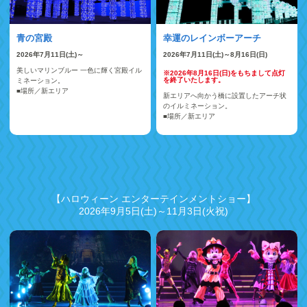
青の宮殿
幸運のレインボーアーチ
2026年7月11日(土)～
2026年7月11日(土)～8月16日(日)
美しいマリンブルー 一色に輝く宮殿イル
※2026年8月16日(日)をもちまして点灯
を終了いたします。
ミネーション。
■場所／新エリア
新エリアへ向かう橋に設置したアーチ状
のイルミネーション。
■場所／新エリア
【ハロウィーン エンターテインメントショー】
2026年9月5日(土)～11月3日(火祝)