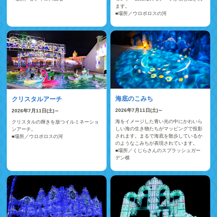
ます。
■場所／ウロボロスの河
海底のこみち
クリスタルアーチ
2026年7月11日(土)～
2026年7月11日(土)～
海をイメージした青い光の中にかわいら
クリスタルの輝きを放つイルミネーショ
しい海の生き物たちがマッピングで投影
ンアーチ。
されます。まるで海底を散歩しているか
■場所／ウロボロスの河
のようなこみちが表現されています。
■場所／くじらさんのスプラッシュガー
デン横