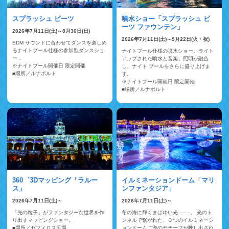
スプラッシュ ビーツ
噴水ショー「スプラッシュ ビ
ーツ ファウンテン」
2026年7月11日(土)～8月30日(日)
2026年7月11日(土)～9月22日(火・祝)
EDM サウンドに合わせてダンスを楽しめ
るナイトプール仕様の参加型ダンスショ
ナイトプール仕様の噴水ショー。ライト
ー 。
アップされた噴水と音楽、照明が融合
※ナイトプール開催日 限定開催
し、ナイト プールをさらに盛り上げま
■場所／ルナポルト
す。
※ナイトプール開催日 限定開催
■場所／ルナポルト
イルミネーションドーム「マリ
360゜3Dマッピング「ラルー
ンファンタジア」
ス」
2026年7月11日(土)～
2026年7月11日(土)～
冬の海に輝くまばゆい光 ───。 光のト
「光の粒子」がファンタジーな世界を作
ンネルで繋がれた、３つのイルミネーシ
り出すマッピングショー。
ョンドームに海のモチーフが映し出され
■場所／ゼフィロス広場