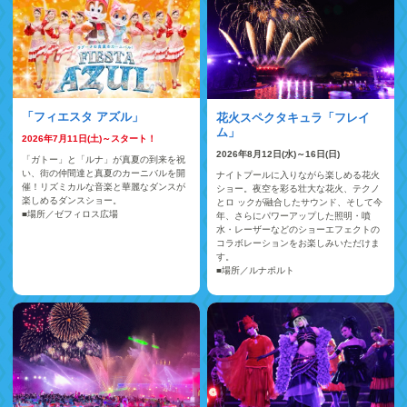
「フィエスタ アズル」
花火スペクタキュラ「フレイ
ム」
2026年7月11日(土)～スタート！
2026年8月12日(水)～16日(日)
「ガトー」と「ルナ」が真夏の到来を祝
い、街の仲間達と真夏のカーニバルを開
ナイトプールに入りながら楽しめる花火
催！リズミカルな音楽と華麗なダンスが
ショー。夜空を彩る壮大な花火、テクノ
楽しめるダンスショー。
とロ ックが融合したサウンド、そして今
■場所／ゼフィロス広場
年、さらにパワーアップした照明・噴
水・レーザーなどのショーエフェクトの
コラボレーションをお楽しみいただけま
す。
■場所／ルナポルト