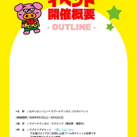
●名 称 ／おやつカンパニー× ラグーナテンボス コラボイベント
●開催期間／2026年8月1日(土)～8月31日(月)
●場 所 ／ラグーナテンボス・ラグナシア［愛知県・蒲郡市］
●料 金 ／ラグナシアチケット
＞詳しくはこちら
※水遊びエリアのご利用には昼プール付チケットが必要です